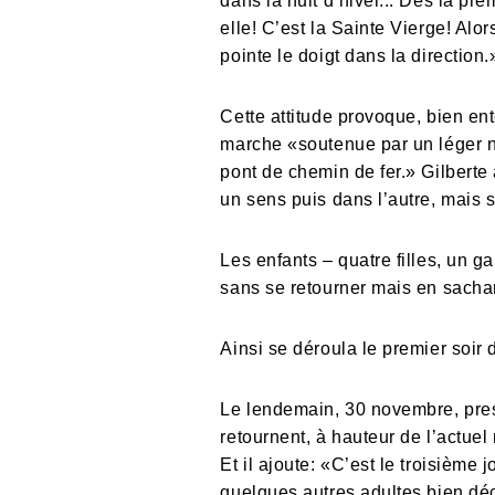
dans la nuit d’hiver... Dès la p
elle! C’est la Sainte Vierge! Alor
pointe le doigt dans la direction.
Cette attitude provoque, bien en
marche «soutenue par un léger n
pont de chemin de fer.» Gilberte a
un sens puis dans l’autre, mais s
Les enfants – quatre filles, un ga
sans se retourner mais en sachan
Ainsi se déroula le premier soir 
Le lendemain, 30 novembre, pres
retournent, à hauteur de l’actuel
Et il ajoute: «C’est le troisième 
quelques autres adultes bien déc