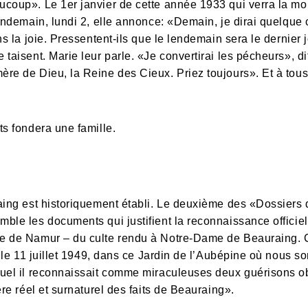
coup». Le 1er janvier de cette année 1933 qui verra la mon
lendemain, lundi 2, elle annonce: «Demain, je dirai quelqu
ns la joie. Pressentent-ils que le lendemain sera le dernier
taisent. Marie leur parle. «Je convertirai les pécheurs», dit-
re de Dieu, la Reine des Cieux. Priez toujours». Et à tous:
ts fondera une famille.
raing est historiquement établi. Le deuxième des «Dossiers
ble les documents qui justifient la reconnaissance officiell
e de Namur – du culte rendu à Notre-Dame de Beauraing. C
, le 11 juillet 1949, dans ce Jardin de l’Aubépine où nous 
uel il reconnaissait comme miraculeuses deux guérisons obt
ère réel et surnaturel des faits de Beauraing».