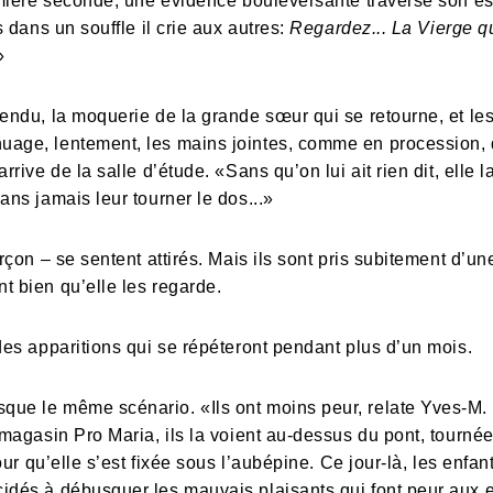
remière seconde, une évidence bouleversante traverse son es
s dans un souffle il crie aux autres:
Regardez... La Vierge q
»
tendu, la moquerie de la grande sœur qui se retourne, et les
uage, lentement, les mains jointes, comme en procession,
rrive de la salle d’étude. «Sans qu’on lui ait rien dit, elle 
ans jamais leur tourner le dos...»
rçon – se sentent attirés. Mais ils sont pris subitement d’une
t bien qu’elle les regarde.
des apparitions qui se répéteront pendant plus d’un mois.
que le même scénario. «Ils ont moins peur, relate Yves-M. 
 magasin Pro Maria, ils la voient au-dessus du pont, tournée
jour qu’elle s’est fixée sous l’aubépine. Ce jour-là, les enfa
idés à débusquer les mauvais plaisants qui font peur aux en