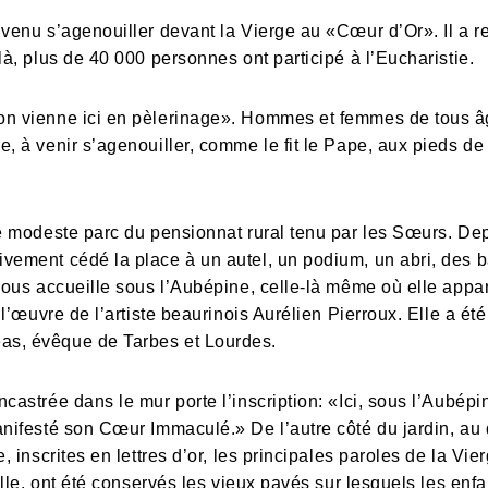
venu s’agenouiller devant la Vierge au «Cœur d’Or». Il a re
là, plus de 40 000 personnes ont participé à l’Eucharistie.
on vienne ici en pèlerinage». Hommes et femmes de tous âg
e, à venir s’agenouiller, comme le fit le Pape, aux pieds d
le modeste parc du pensionnat rural tenu par les Sœurs. Dep
vement cédé la place à un autel, un podium, un abri, des ba
 nous accueille sous l’Aubépine, celle-là même où elle appa
e l’œuvre de l’artiste beaurinois Aurélien Pierroux. Elle a é
as, évêque de Tarbes et Lourdes.
castrée dans le mur porte l’inscription: «Ici, sous l’Aubép
anifesté son Cœur Immaculé.» De l’autre côté du jardin, a
e, inscrites en lettres d’or, les principales paroles de la V
ille, ont été conservés les vieux pavés sur lesquels les enfa