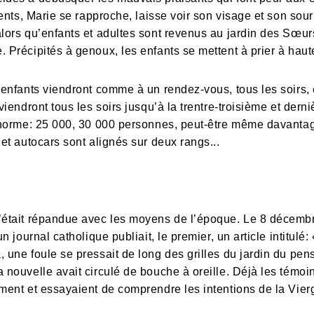
rents, Marie se rapproche, laisse voir son visage et son souri
alors qu’enfants et adultes sont revenus au jardin des Sœurs
 Précipités à genoux, les enfants se mettent à prier à haut
q enfants viendront comme à un rendez-vous, tous les soirs,
viendront tous les soirs jusqu’à la trentre-troisième et derni
 énorme: 25 000, 30 000 personnes, peut-être même davantag
 et autocars sont alignés sur deux rangs...
’était répandue avec les moyens de l’époque. Le 8 décembre 
un journal catholique publiait, le premier, un article intitul
, une foule se pressait de long des grilles du jardin du p
 nouvelle avait circulé de bouche à oreille. Déjà les témoins
ement et essayaient de comprendre les intentions de la Vier