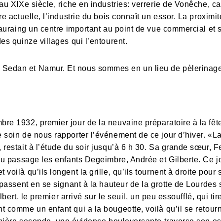
au XIXe siècle, riche en industries: verrerie de Vonêche, ca
re actuelle, l’industrie du bois connaît un essor. La proxim
eauraing un centre important au point de vue commercial et 
es quinze villages qui l’entourent.
edan et Namur. Et nous sommes en un lieu de pèlerinage qu
r
bre 1932, premier jour de la neuvaine préparatoire à la fê
 soin de nous rapporter l’événement de ce jour d’hiver. «La 
restait à l’étude du soir jusqu’à 6 h 30. Sa grande sœur, Fe
au passage les enfants Degeimbre, Andrée et Gilberte. Ce jo
voilà qu’ils longent la grille, qu’ils tournent à droite pour
 passent en se signant à la hauteur de la grotte de Lourdes
Albert, le premier arrivé sur le seuil, un peu essoufflé, qui ti
 comme un enfant qui a la bougeotte, voilà qu’il se retourne