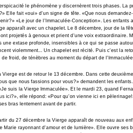
erspicacité le phénomène y discernèrent trois phases. La p
» Elle fait «oui» d’un signe de tête. «Que nous demandez
evenir?» «Le jour de l’Immaculée-Conception». Les enfants a
e apparaît avec un chapelet. Le 8 décembre, jour de la fêt
ont projetés à genoux et prient d’une voix extraordinaire. Ma
s une extase profonde, insensibles à ce qui se passe auto
ncent violemment... Un chapelet est récité. Puis c’est la re
n de froid, de ténèbres au moment du départ de l’Immaculée
La Vierge est de retour le 13 décembre. Dans cette deuxiè
ous que nous fassions pour vous?» demandent les enfants
Je suis la Vierge Immaculée». Et le mardi 23, quand Ferna
s ici?», elle répond: «Pour qu’on vienne ici en pèlerinage!
 ses bras lentement avant de partir.
partir du 27 décembre la Vierge apparaît de nouveau aux enf
 Marie rayonnant d’amour et de lumière». Elle ouvre ses bra