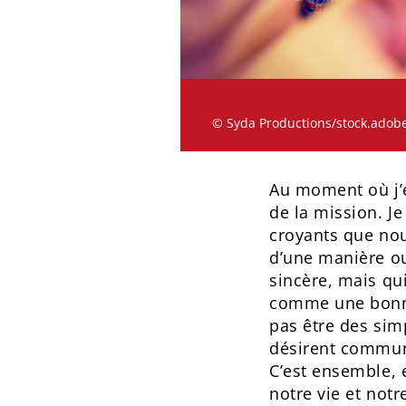
© Syda Productions/stock.adob
Au moment où j’é
de la mission. Je
croyants que nou
d’une manière ou
sincère, mais qui
comme une bonne 
pas être des sim
désirent communi
C’est ensemble, 
notre vie et notr