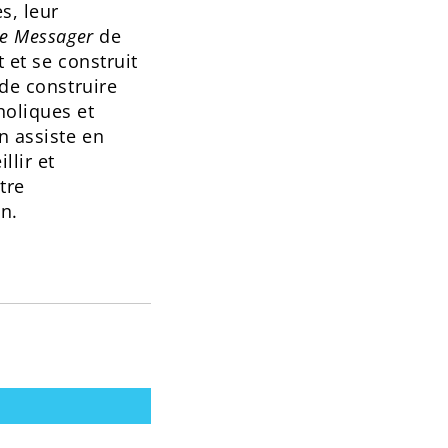
s, leur
e Messager
de
 et se construit
 de construire
holiques et
n assiste en
llir et
tre
on.