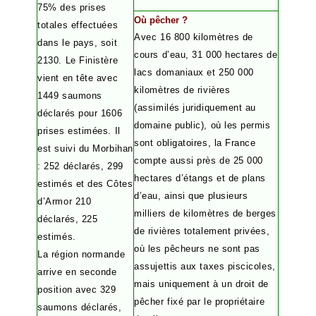
75% des prises
Où pêcher ?
totales effectuées
A
vec 16 800 kilomètres de
dans le pays, soit
cours d’eau, 31 000 hectares de
2130. Le Finistère
lacs domaniaux et 250 000
vient en tête avec
kilomètres de rivières
1449 saumons
(assimilés juridiquement au
déclarés pour 1606
domaine public), où les permis
prises estimées. Il
sont obligatoires, la France
est suivi du Morbihan
compte aussi près de 25 000
: 252 déclarés, 299
hectares d’étangs et de plans
estimés et des Côtes
d’eau, ainsi que plusieurs
d’Armor 210
milliers de kilomètres de berges
déclarés, 225
de rivières totalement privées,
estimés.
où les pêcheurs ne sont pas
La région normande
assujettis aux taxes piscicoles,
arrive en seconde
mais uniquement à un droit de
position avec 329
pêcher fixé par le propriétaire
saumons déclarés,