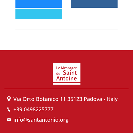
Via Orto Botanico 11 35123 Padova - Italy
+39 0498225777
info@santantonio.org