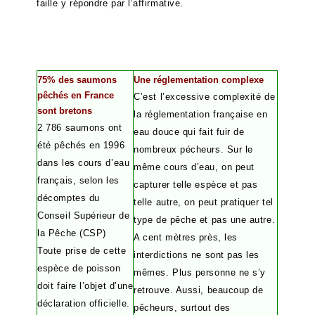
faille y répondre par l’affirmative.
75% des saumons
Une réglementation complexe
pêchés en France
C
’est l’excessive complexité de
sont bretons
la réglementation française en
2 786 saumons ont
eau douce qui fait fuir de
été pêchés en 1996
nombreux pécheurs. Sur le
dans les cours d’eau
même cours d’eau, on peut
français, selon les
capturer telle espèce et pas
décomptes du
telle autre, on peut pratiquer tel
Conseil Supérieur de
type de pêche et pas une autre.
la Pêche (CSP)
A cent mètres près, les
Toute prise de cette
interdictions ne sont pas les
espèce de poisson
mêmes. Plus personne ne s’y
doit faire l’objet d’une
retrouve. Aussi, beaucoup de
déclaration officielle.
pêcheurs, surtout des