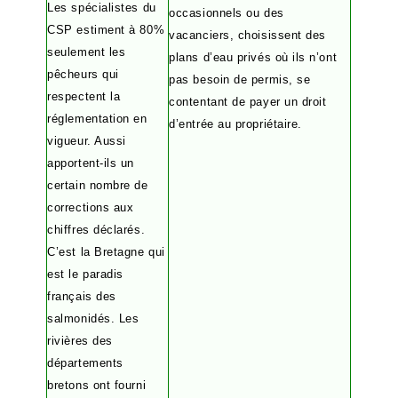
Les spécialistes du
occasionnels ou des
CSP estiment à 80%
vacanciers, choisissent des
seulement les
plans d’eau privés où ils n’ont
pêcheurs qui
pas besoin de permis, se
respectent la
contentant de payer un droit
réglementation en
d’entrée au propriétaire.
vigueur. Aussi
apportent-ils un
certain nombre de
corrections aux
chiffres déclarés.
C’est la Bretagne qui
est le paradis
français des
salmonidés. Les
rivières des
départements
bretons ont fourni