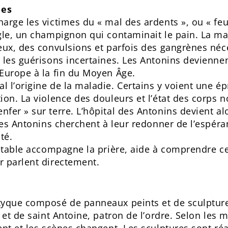
des
arge les victimes du « mal des ardents », ou « feu
gle, un champignon qui contaminait le pain. La ma
eux, des convulsions et parfois des gangrènes néce
 les guérisons incertaines. Les Antonins deviennen
Europe à la fin du Moyen Âge.
 l’origine de la maladie. Certains y voient une é
on. La violence des douleurs et l’état des corps no
fer » sur terre. L’hôpital des Antonins devient al
Les Antonins cherchent à leur redonner de l’espéran
té.
retable accompagne la prière, aide à comprendre ce
r parlent directement.
tyque composé de panneaux peints et de sculptur
 et de saint Antoine, patron de l’ordre. Selon les 