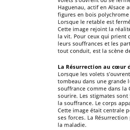
volets s’ouvrent ou se ferm
Haguenau, actif en Alsace au
figures en bois polychrome 
Lorsque le retable est fermé,
Cette image rejoint la réal
la vit. Pour ceux qui prient
leurs souffrances et les par
tout conduit, est la scène d
La Résurrection au cœur 
Lorsque les volets s’ouvren
tombeau dans une grande lum
souffrance comme dans la Cr
sourire. Les stigmates sont 
la souffrance. Le corps app
Cette image était centrale 
ses forces. La Résurrection 
la maladie.