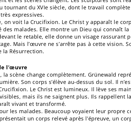
ent et les scènes changent. Les sculptures sont ré
 tournant du XVIe siècle, dont le travail complète
très expressives.
 on voit la Crucifixion. Le Christ y apparaît le cor
ité des malades. Elle montre un Dieu qui connaît l
 devant le retable, elle donne un visage rassurant 
tage. Mais l’œuvre ne s’arrête pas à cette vision. S
e la Résurrection.
de l’œuvre
t, la scène change complètement. Grünewald représ
ière. Son corps s’élève au-dessus du sol. Il n’est
ucifixion. Le Christ est lumineux. Il lève ses ma
visibles, mais ils ne saignent plus. Ils rappellent
araît vivant et transformé.
pour les malades. Beaucoup voyaient leur propre c
présentait un corps relevé après l’épreuve, un corp