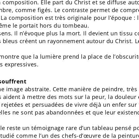
 composition. Elle part du Christ et se diffuse aut
ombre, comme figés. Le contraste permet de compre
 La composition est très originale pour l’époque : l
ême le portait hors du tombeau.
ens. Il n’évoque plus la mort. Il devient un tissu c
s bleus créent un rayonnement autour du Christ. Le
montre que la lumière prend la place de l’obscurité
ès expressives.
souffrent
ne image abstraite. Cette manière de peindre, très
aident à mettre des mots sur la peur, la douleur e
rejetées et persuadées de vivre déjà un enfer sur t
’elles ne sont pas abandonnées et que leur existen
able reste un témoignage rare d’un tableau pensé 
étudié comme l’un des chefs-d’œuvre de la peinture