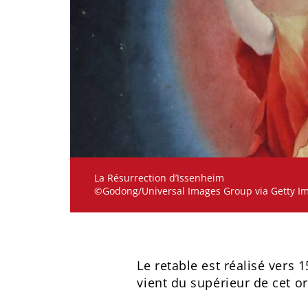
La Résurrection d’Issenheim
©Godong/Universal Images Group via Getty I
Le retable est réalisé vers
vient du supérieur de cet or