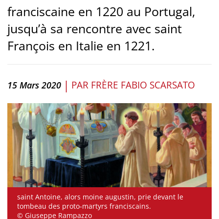
franciscaine en 1220 au Portugal,
jusqu’à sa rencontre avec saint
François en Italie en 1221.
|
PAR
FRÈRE FABIO SCARSATO
15 Mars 2020
saint Antoine, alors moine augustin, prie devant le
tombeau des proto-martyrs franciscains.
© Giuseppe Rampazzo