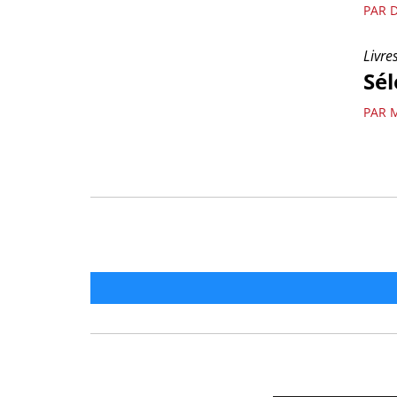
PAR 
Livre
Sél
PAR 