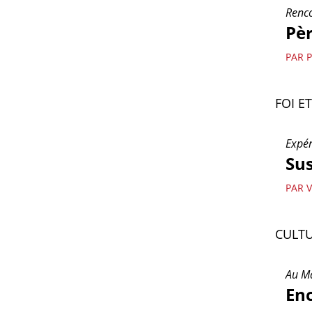
Renco
Pèr
PAR 
FOI E
Expér
Sus
PAR 
CULTU
Au M
En