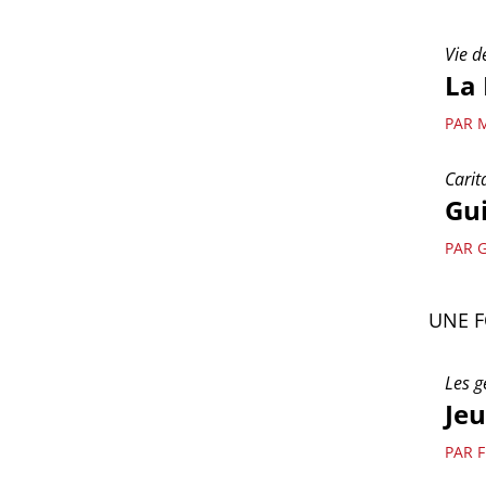
Vie d
La 
PAR 
Carit
Gui
PAR 
UNE F
Les g
Jeu
PAR 