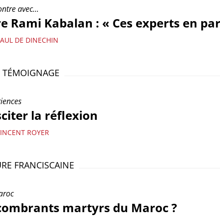
ntre avec...
e Rami Kabalan : « Ces experts en pa
PAUL DE DINECHIN
T TÉMOIGNAGE
iences
citer la réflexion
VINCENT ROYER
RE FRANCISCAINE
aroc
combrants martyrs du Maroc ?