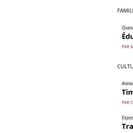
FAMIL
Quest
Édu
PAR 
CULT
Anniv
Tim
PAR C
Expos
Tra