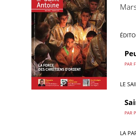
Mars
ÉDITO
Peu
PAR F
LE SA
Sai
PAR 
LA PA