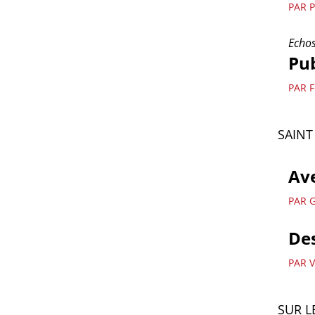
PAR 
Echos
Pub
PAR 
SAINT
Ave
PAR 
Des
PAR 
SUR L