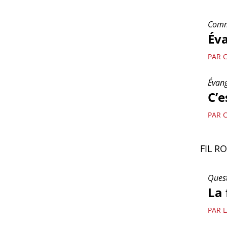
Comme
Év
PAR 
Évang
C’e
PAR 
FIL R
Quest
La 
PAR 