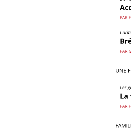
Acc
PAR 
Carit
Bré
PAR 
UNE F
Les g
La 
PAR 
FAMIL