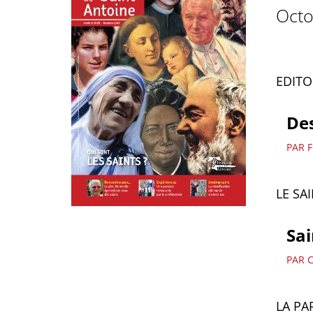
Octo
EDITO
Des
PAR F
LE SA
Sai
PAR 
LA PA