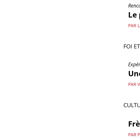
Renco
Le 
PAR 
FOI E
Expér
Une
PAR 
CULTU
Frè
PAR 