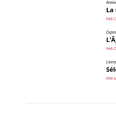
Anniv
La 
PAR C
Expos
L’Â
PAR 
Livre
Sél
PAR 