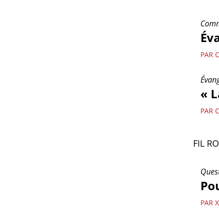
Comme
Év
PAR 
Évang
« L
PAR 
FIL R
Quest
Pou
PAR 