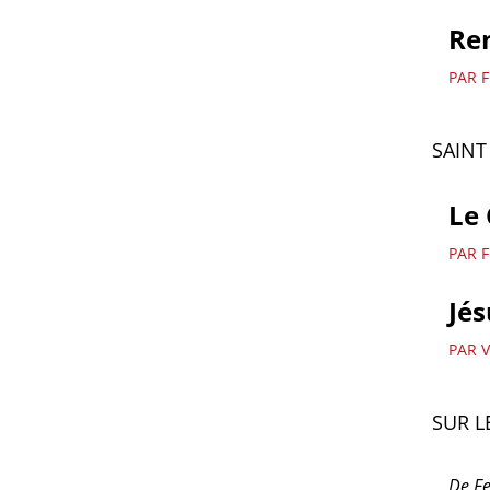
Re
PAR 
SAINT
Le 
PAR 
Jés
PAR 
SUR L
De Fe