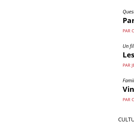
Quest
Par
PAR 
Un fi
Les
PAR 
Famil
Vi
PAR 
CULT