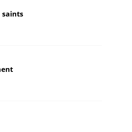
 saints
ment