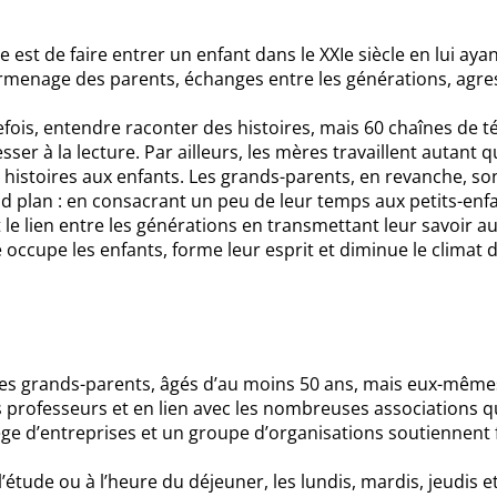
ve est
de faire entrer un enfant dans le XXIe siècle en lui ayant
menage des parents, échanges entre les générations, agressi
ois, entendre raconter des histoires, mais 60 chaînes de té
er à la lecture. Par ailleurs, les mères travaillent autant que
des histoires aux enfants. Les grands-parents, en revanche, s
nd plan : en consacrant un peu de leur temps aux petits-enfa
t le lien entre les générations en transmettant leur savoir a
 occupe les enfants, forme leur esprit et diminue le climat d
les grands-parents, âgés d’au moins 50 ans, mais eux-mêmes
des professeurs et en lien avec les nombreuses associations
llège d’entreprises et un groupe d’organisations soutiennen
 l’étude ou à l’heure du déjeuner, les lundis, mardis, jeudis