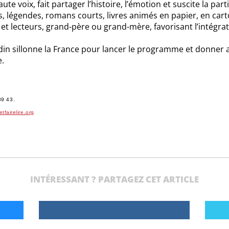
aute voix, fait partager l’histoire, l’émotion et suscite la part
 légendes, romans courts, livres animés en papier, en carton,
ts et lecteurs, grand-père ou grand-mère, favorisant l’intégr
din sillonne la France pour lancer le programme et donner 
e.
.
39 43.
etfairelire.org
INTÉRESSANT ? PARTAGEZ CET ARTICLE