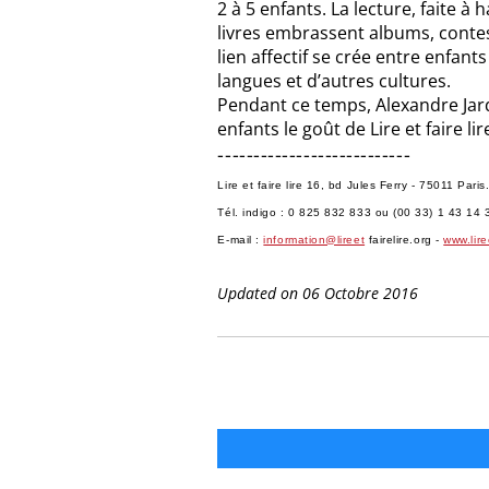
2 à 5 enfants. La lecture, faite à h
livres embrassent albums, contes,
lien affectif se crée entre enfan
langues et d’autres cultures.
Pendant ce temps, Alexandre Jar
enfants le goût de Lire et faire lir
---------------------------
Lire et faire lire 16, bd Jules Ferry - 75011 Paris
Tél. indigo : 0 825 832 833 ou (00 33) 1 43 14 
E-mail :
information@lireet
fairelire.org -
www.lire
Updated on 06 Octobre 2016