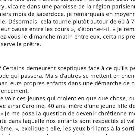
rry, vicaire dans une paroisse de la région parisie
iers mois de sacerdoce, je remarquais en moyenn
e. Désormais, cela tourne plutôt autour de 60 à 7
eur pause entre les cours », s’étonne-t-il. « Je r
dez-vous le dimanche matin entre eux, certains pr
bserve le prêtre.
 ? Certains demeurent sceptiques face à ce qu’ils
ode qui passera. Mais d’autres se mettent en chemi
par leurs propres enfants dans une démarche de 
mencement.
e voir ces jeunes qui croient en quelque chose, qu
ève ainsi Caroline, 40 ans, mère d’une jeune fille d
. « Je me pose la question de devenir chrétienne mo
e dans laquelle nos enfants sont respectés et val
. », explique-t-elle, les yeux brillants à la sorti