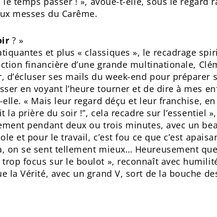
u le temps passer ! », avoue-t-elle, sous le regard ra
r aux messes du Carême.
oir
? »
iquantes et plus « classiques », le recadrage spiri
rection financière d’une grande multinationale, Cl
r, d’écluser ses mails du week-end pour préparer se
sser en voyant l’heure tourner et de dire à mes enf
t-elle. « Mais leur regard déçu et leur franchise,
t la prière du soir !”, cela recadre sur l’essentiel
plement pendant deux ou trois minutes, avec un be
ole et pour le travail, c’est fou ce que c’est apais
ça, on se sent tellement mieux… Heureusement que
trop focus sur le boulot », reconnaît avec humil
e la Vérité, avec un grand V, sort de la bouche de