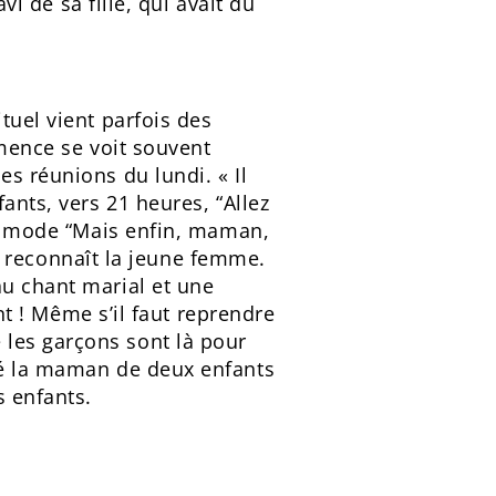
vi de sa fille, qui avait dû
tuel vient parfois des
émence se voit souvent
s réunions du lundi. « Il
ants, vers 21 heures, “Allez
 en mode “Mais enfin, maman,
 », reconnaît la jeune femme.
au chant marial et une
ant ! Même s’il faut reprendre
 les garçons sont là pour
ité la maman de deux enfants
s enfants.