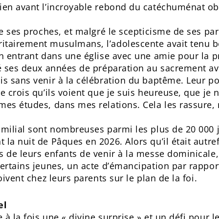
bien avant l’incroyable rebond du catéchuménat o
 de ses proches, et malgré le scepticisme de ses pa
itairement musulmans, l’adolescente avait tenu b
en entrant dans une église avec une amie pour la pr
mé ses deux années de préparation au sacrement av
ais sans venir à la célébration du baptême. Leur 
Je crois qu’ils voient que je suis heureuse, que je
 mes études, dans mes relations. Cela les rassure
amilial sont nombreuses parmi les plus de 20 000 
la nuit de Pâques en 2026. Alors qu’il était autref
 de leurs enfants de venir à la messe dominicale, l
certains jeunes, un acte d’émancipation par rapport
oivent chez leurs parents sur le plan de la foi.
el
 à la fois une « divine surprise » et un défi pour 