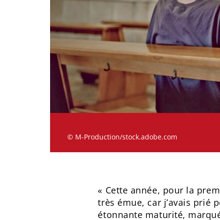
© M-Production/stock.adobe.com
« Cette année, pour la prem
très émue, car j’avais prié
étonnante maturité, marquée