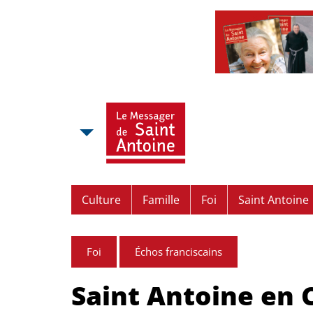
Culture
Famille
Foi
Saint Antoine
Foi
Échos franciscains
Saint Antoine en 