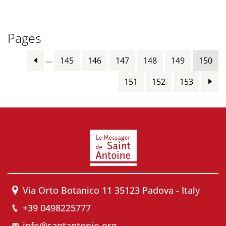
Pages
…
145
146
147
148
149
150
151
152
153
Via Orto Botanico 11 35123 Padova - Italy
+39 0498225777
info@santantonio.org