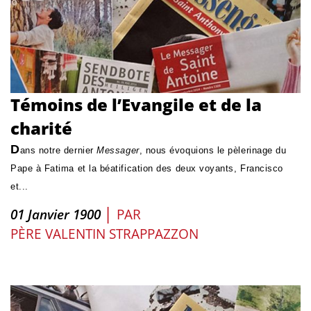
Témoins de l’Evangile et de la
charité
D
ans notre dernier
Messager
, nous évoquions le pèlerinage du
Pape à Fatima et la béatification des deux voyants, Francisco
et...
|
01 Janvier 1900
PAR
PÈRE VALENTIN STRAPPAZZON