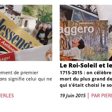
Le Roi-Soleil et l
lément de premier
1715-2015 : on célèbre
fans
signifie celui qui ne
mort du plus grand des
qui s’était choisi le s
|
CERLES
19 Juin 2015
PAR
PIE