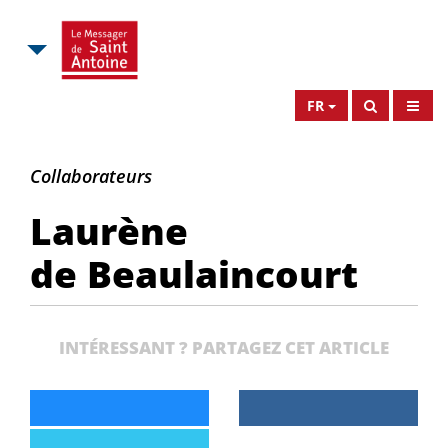
FR
Laurène
Collaborateurs
de
Laurène
Beaulaincourt
de Beaulaincourt
INTÉRESSANT ? PARTAGEZ CET ARTICLE