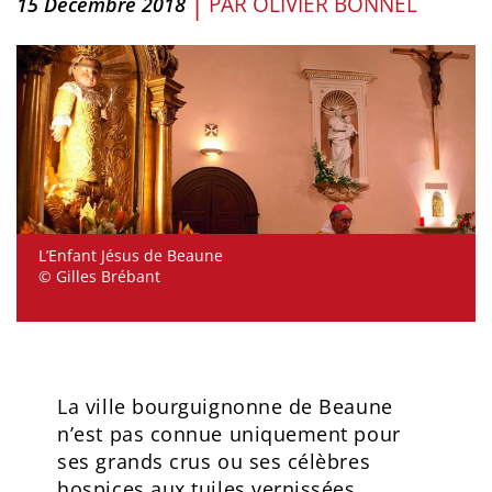
|
PAR
OLIVIER BONNEL
15 Décembre 2018
L’Enfant Jésus de Beaune
© Gilles Brébant
La ville bourguignonne de Beaune
n’est pas connue uniquement pour
ses grands crus ou ses célèbres
hospices aux tuiles vernissées.