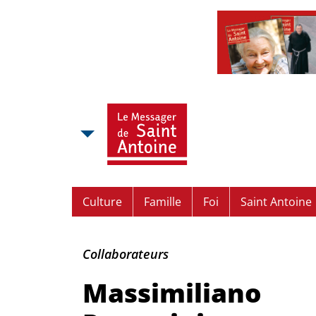
Culture
Famille
Foi
Saint Antoine
Frère
Collaborateurs
Massimiliano
Massimiliano
Patassini