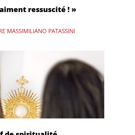
raiment ressuscité ! »
RE MASSIMILIANO PATASSINI
f de spiritualité