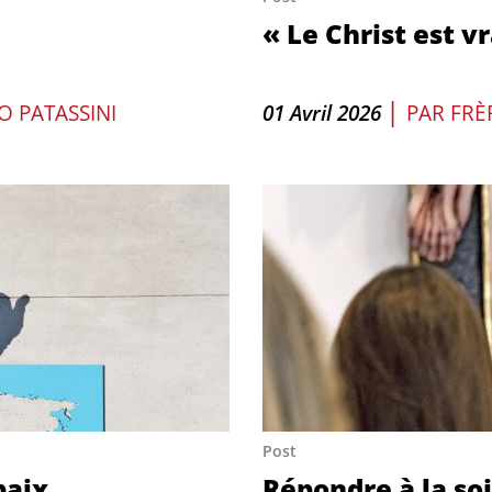
« Le Christ est v
|
O PATASSINI
01 Avril 2026
PAR
FRÈ
Post
paix
Répondre à la soi