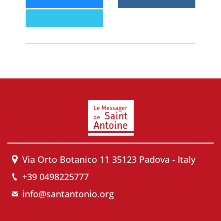
Via Orto Botanico 11 35123 Padova - Italy
+39 0498225777
info@santantonio.org