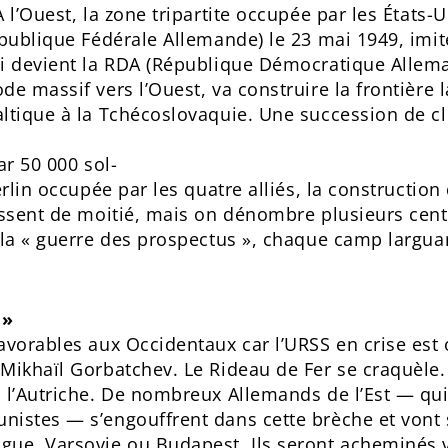
 l’Ouest, la zone tripartite occupée par les États-
épublique Fédérale Allemande) le 23 mai 1949, imit
ui devient la RDA (République Démocratique Allem
de massif vers l’Ouest, va construire la frontière
ltique à la Tchécoslovaquie. Une succession de cl
ar 50 000 sol-
erlin occupée par les quatre alliés, la construction
issent de moitié, mais on dénombre plusieurs cent
 la « guerre des prospectus », chaque camp larguan
 »
avorables aux Occidentaux car l’URSS en crise est 
Mikhaïl Gorbatchev. Le Rideau de Fer se craquèle.
 l’Autriche. De nombreux Allemands de l’Est — qui
istes — s’engouffrent dans cette brèche et vont s
ue, Varsovie ou Budapest. Ils seront acheminés v