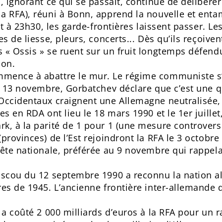
, ignorant ce qui se passait, continue de délibérer
a RFA), réuni à Bonn, apprend la nouvelle et enta
 et à 23h30, les garde-frontières laissent passer. 
es de liesse, pleurs, concerts... Dès qu’ils reçoive
 « Ossis » se ruent sur un fruit longtemps défendu
ion.
mence à abattre le mur. Le régime communiste s’
Le 13 novembre, Gorbatchev déclare que c’est une 
Occidentaux craignent une Allemagne neutralisée,
es en RDA ont lieu le 18 mars 1990 et le 1er juillet
k, à la parité de 1 pour 1 (une mesure controversé
provinces) de l’Est rejoindront la RFA le 3 octobre 
fête nationale, préférée au 9 novembre qui rappela
Moscou du 12 septembre 1990 a reconnu la nation
res de 1945. L’ancienne frontière inter-allemande d
 a coûté 2 000 milliards d’euros à la RFA pour un ra