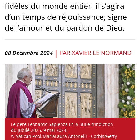
fidèles du monde entier, il s’agira
d’un temps de réjouissance, signe
de l’amour et du pardon de Dieu.
|
PAR
XAVIER LE NORMAND
08 Décembre 2024
Le père Leonardo Sapienza lit la Bulle d’Indiction
du Jubilé 2025, 9 mai 2024.
© Vatican Pool/MariaLaura Antonelli - Corbis/Getty