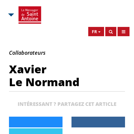
FR
Xavier
Collaborateurs
Le
Xavier
Normand
Le Normand
INTÉRESSANT ? PARTAGEZ CET ARTICLE