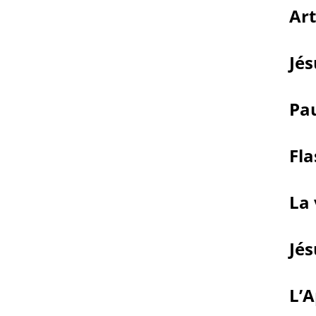
Art
Jés
Pau
Fla
La 
Jés
L’A