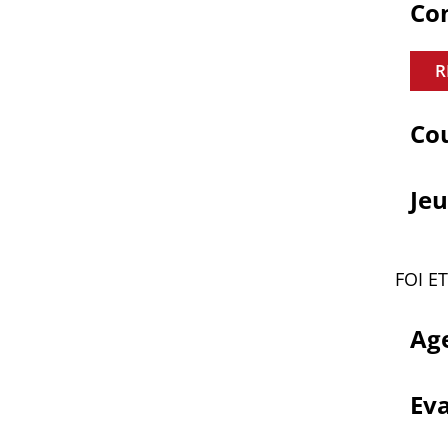
Com
R
Cou
Jeu
FOI E
Age
Ev