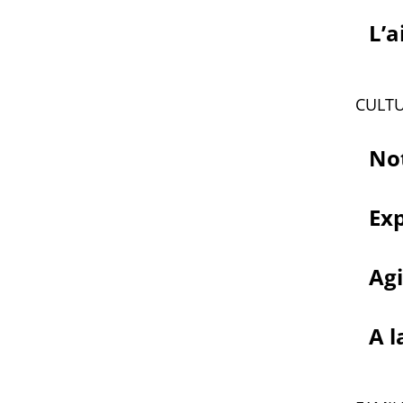
L’a
CULT
Not
Exp
Agi
A l