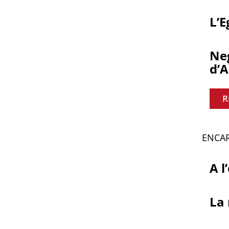
L’E
Neg
d’
R
ENCAR
A l
La 