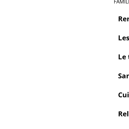
FAMIL
Ren
Les
Le
San
Cui
Re