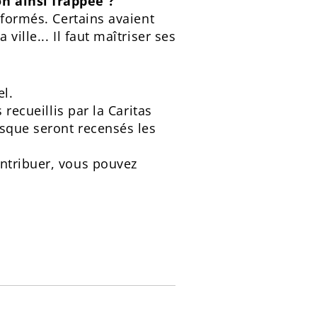
n ainsi frappée ?
éformés. Certains avaient
ille... Il faut maîtriser ses
el.
recueillis par la Caritas
rsque seront recensés les
ontribuer, vous pouvez