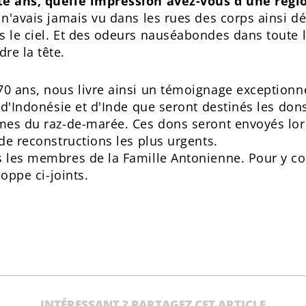
te ans, quelle impression avez-vous d'une régio
e n'avais jamais vu dans les rues des corps ainsi d
 le ciel. Et des odeurs nauséabondes dans toute la v
re la tête.
70 ans, nous livre ainsi un témoignage exceptionn
s d'Indonésie et d'Inde que seront destinés les dons 
imes du raz-de-marée. Ces dons seront envoyés lo
 de reconstructions les plus urgents.
s les membres de la Famille Antonienne. Pour y c
loppe ci-joints.
INTÉRESSANT ? PARTAGEZ CET ARTICLE