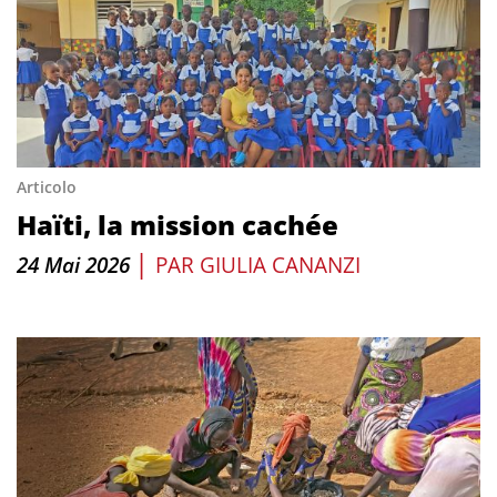
Articolo
Haïti, la mission cachée
|
24 Mai 2026
PAR
GIULIA CANANZI